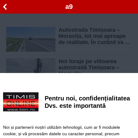
a9
Autostrada Timișoara –
Moravița, tot mai aproape
de realitate. În curând va fi
lansată licitația pentru
construirea primei bucăți
Noi foraje pe viitoarea
autostradă Timișoara –
Moravița
Pentru noi, confidențialitatea
Dvs. este importantă
SERVICII
Redactia
Folosinta Cookie-urilor
Termeni si conditii de utilizare
Politica de confidentialitate
Noi și partenerii noștri utilizăm tehnologii, cum ar fi modulele
cookie, și vă procesăm datele cu caracter personal, precum
Regulament postare și moderare comentarii