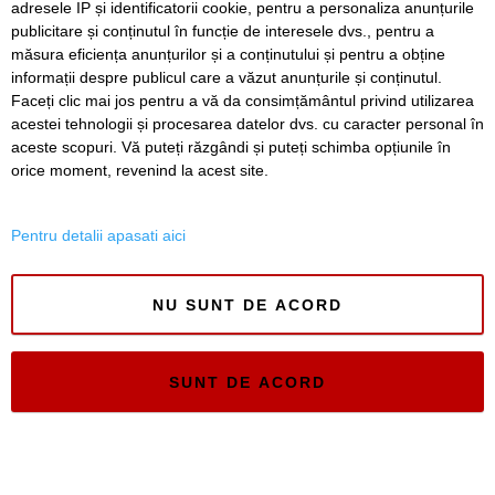
adresele IP și identificatorii cookie, pentru a personaliza anunțurile
publicitare și conținutul în funcție de interesele dvs., pentru a
măsura eficiența anunțurilor și a conținutului și pentru a obține
informații despre publicul care a văzut anunțurile și conținutul.
Faceți clic mai jos pentru a vă da consimțământul privind utilizarea
acestei tehnologii și procesarea datelor dvs. cu caracter personal în
aceste scopuri. Vă puteți răzgândi și puteți schimba opțiunile în
Timiș Online
orice moment, revenind la acest site.
ISSN 3008-2323
ISSN-L 3008-2323
Pentru detalii apasati aici
NU SUNT DE ACORD
SUNT DE ACORD