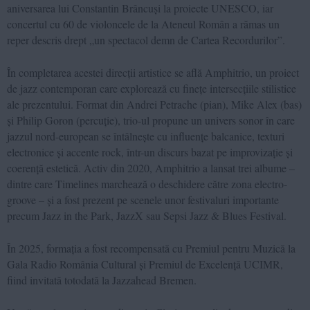
aniversarea lui Constantin Brâncuși la proiecte UNESCO, iar
concertul cu 60 de violoncele de la Ateneul Român a rămas un
reper descris drept „un spectacol demn de Cartea Recordurilor”.
În completarea acestei direcții artistice se află Amphitrio, un proiect
de jazz contemporan care explorează cu finețe intersecțiile stilistice
ale prezentului. Format din Andrei Petrache (pian), Mike Alex (bas)
și Philip Goron (percuție), trio-ul propune un univers sonor în care
jazzul nord-european se întâlnește cu influențe balcanice, texturi
electronice și accente rock, într-un discurs bazat pe improvizație și
coerență estetică. Activ din 2020, Amphitrio a lansat trei albume –
dintre care Timelines marchează o deschidere către zona electro-
groove – și a fost prezent pe scenele unor festivaluri importante
precum Jazz in the Park, JazzX sau Sepsi Jazz & Blues Festival.
În 2025, formația a fost recompensată cu Premiul pentru Muzică la
Gala Radio România Cultural și Premiul de Excelență UCIMR,
fiind invitată totodată la Jazzahead Bremen.