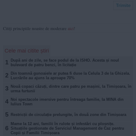
Citiți principiile noastre de moderare
aici
!
Cele mai citite știri
După ani de zile, se face podul de la ISHO. Acesta și noul
1
bulevard de patru benzi, în licitație
Din toamnă gunoaiele ar putea fi duse la Celula 3 de la Ghizela.
2
Lucrările au ajuns la aproape 70%
Nouă copaci căzuți, dintre care patru pe mașini, la Timișoara, în
3
urma furtunii
Noi spectacole imersive pentru întreaga familie, la MINA din
4
Iulius Town
5
Restricții de circulație prelungite, în două zone din Timișoara
Mame la 12 ani, familii în rulote și infestări cu ploșnițe.
6
Situațiile gestionate de Serviciul Management de Caz pentru
Copii și Familii Timișoara