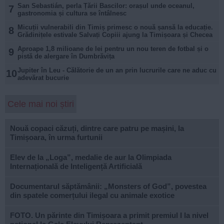
San Sebastián, perla Țării Bascilor: orașul unde oceanul,
7
gastronomia și cultura se întâlnesc
Micuții vulnerabili din Timiș primesc o nouă șansă la educație.
8
Grădinițele estivale Salvați Copiii ajung la Timișoara și Checea
Aproape 1,8 milioane de lei pentru un nou teren de fotbal și o
9
pistă de alergare în Dumbrăvița
Jupiter în Leu - Călătorie de un an prin lucrurile care ne aduc cu
10
adevărat bucurie
Cele mai noi știri
Nouă copaci căzuți, dintre care patru pe mașini, la
Timișoara, în urma furtunii
Elev de la „Loga”, medalie de aur la Olimpiada
Internațională de Inteligență Artificială
Documentarul săptămânii: „Monsters of God”, povestea
din spatele comerțului ilegal cu animale exotice
FOTO. Un părinte din Timișoara a primit premiul I la nivel