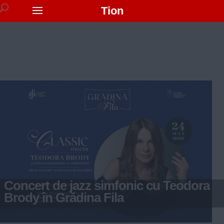
Tion
Concert de jazz simfonic cu Teodora
Brody în Grădina Fila