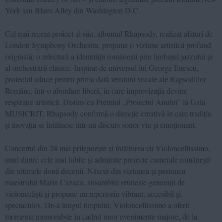
York sau Blues Alley din Washington D.C.
Cel mai recent proiect al său, albumul Rhapsody, realizat alături de
London Symphony Orchestra, propune o viziune artistică profund
originală: o relectură a identității românești prin limbajul jazzului și
al orchestrării clasice.
Inspirat de universul lui George Enescu,
proiectul aduce pentru prima dată versiuni vocale ale Rapsodiilor
Române, într-o abordare liberă, în care improvizația devine
respirație artistică. Distins cu Premiul „Proiectul Anului” la Gala
MUSICRIT, Rhapsody confirmă o direcție creativă în care tradiția
și inovația se întâlnesc într-un discurs sonor viu și emoționant.
Concertul din 24 mai prilejuiește și întâlnirea cu Violoncellissimo,
unul dintre cele mai iubite și admirate proiecte camerale românești
din ultimele două decenii. Născut din viziunea și pasiunea
maestrului Marin Cazacu, ansamblul reunește generații de
violonceliști și propune un repertoriu vibrant, accesibil și
spectaculos. De-a lungul timpului, Violoncellissimo a oferit
momente memorabile în cadrul unor evenimente majore, de la