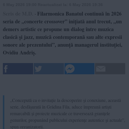
6 May 2026 19:00
Reactualizat la:
6 May 2026 19:36
Scris de M.D.
Filarmonica Banatul continuă în 2026
-
seria de „concerte crossover” inițiată anul trecut, „un
demers artistic ce propune un dialog între muzica
clasică și jazz, muzică contemporană sau alte expresii
sonore ale prezentului”, anunță managerul instituției,
Ovidiu Andriș.
„Concepută ca o invitație la descoperire și conexiune, această
serie, desfășurată în Grădina Fila, aduce împreună artiști
remarcabili și proiecte muzicale ce traversează granițele
genurilor, propunând publicului experiențe autentice și actuale”,
spun organizatorii.