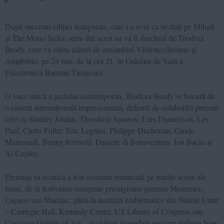
După succesul ediției inaugurale, care i-a avut ca invitați pe Mihail
și The Mono Jacks, seria din acest an va fi deschisă de Teodora
Brody, care va cânta alături de ansamblul Violoncellissimo și
Amphitrio, pe 24 mai, de la ora 21, în Grădina de Vară a
Filarmonicii Banatul Timișoara.
O voce unică a jazzului contemporan, Teodora Brody se bucură de
o carieră internațională impresionantă, definită de colaborări precum
cele cu Stanley Jordan, Theodosii Spassov, Lars Danielsson, Les
Paul, Curtis Fuller, Eric Legnini, Philippe Duchemin, Guido
Manusardi, Benny Rietveld, Daniele di Bonaventura, Ion Baciu și
Al Copley.
Prezența sa scenică a fost constant remarcată pe marile scene ale
lumii, de la festivaluri europene prestigioase precum Montreux,
Lugano sau Marciac, până la instituții emblematice din Statele Unite
– Carnegie Hall, Kennedy Center, US Library of Congress sau
Corcoran Gallery of Art – și cluburi legendare precum Iridium New