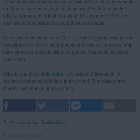
Următoarele evenimente din seria Clasic meets îi aduc pe scena din
Grădina Fila pe remarcabilii artiști: pianista Leyah (în data de 3
iulie) și, din nou, pe Mihail (în data de 12 septembrie 2026), un
artist atât de bine primit de către publicul timișorean.
Toate concertele încep la ora 21, iar accesul în grădină este permis
începând cu ora 20:00, oferind publicului ocazia de a petrece timp
într-o atmosferă relaxată, alături de prieteni, înainte de începerea
concertului.
online
Biletele sunt disponibile
și la casieria Filarmonicii, cu
excepția evenimentelor incluse în programul „Timișoara pentru
Tineri”, care sunt cu intrare gratuită.
Taguri:
concert jazz
,
Teodora Brody
0
COMENTARII