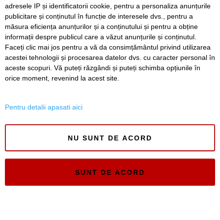
adresele IP și identificatorii cookie, pentru a personaliza anunțurile
publicitare și conținutul în funcție de interesele dvs., pentru a
A vândut anvelope și piese auto ani la rând, dar nu a
declarat veniturile. Prejudiciu de aproape 30.000 de euro
măsura eficiența anunțurilor și a conținutului și pentru a obține
informații despre publicul care a văzut anunțurile și conținutul.
Faceți clic mai jos pentru a vă da consimțământul privind utilizarea
acestei tehnologii și procesarea datelor dvs. cu caracter personal în
aceste scopuri. Vă puteți răzgândi și puteți schimba opțiunile în
SERVICII
Redactia
Folosinta Cookie-urilor
orice moment, revenind la acest site.
Termeni si conditii de utilizare
Politica de confidentialitate
Pentru detalii apasati aici
Regulament postare și moderare comentarii
NU SUNT DE ACORD
SUNT DE ACORD
Timiș Online
ISSN 3008-2323
ISSN-L 3008-2323