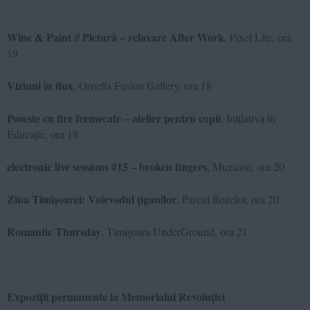
Wine & Paint // Pictură – relaxare After Work
, Pixel Lite, ora
19
Viziuni în flux
, Ornella Fusion Gallery, ora 18
Poveste cu fire fermecate – atelier pentru copii
, Inițiativa în
Educație, ora 18
electronic live sessions #15 – broken fingers
, Muzicon, ora 20
Ziua Timișoarei: Voievodul țiganilor
, Parcul Rozelor, ora 20
Romantic Thursday
, Timișoara UnderGround, ora 21
Expoziții permanente la Memorialul Revoluției