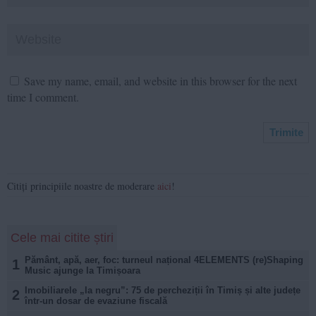
Save my name, email, and website in this browser for the next
time I comment.
Citiți principiile noastre de moderare
aici
!
Cele mai citite știri
Pământ, apă, aer, foc: turneul național 4ELEMENTS (re)Shaping
1
Music ajunge la Timișoara
Imobiliarele „la negru”: 75 de percheziții în Timiș și alte județe
2
într-un dosar de evaziune fiscală