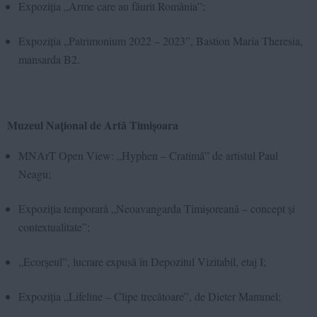
Expoziția „Arme care au făurit România”;
Expoziția „Patrimonium 2022 – 2023”, Bastion Maria Theresia,
mansarda B2.
Muzeul Național de Artă Timișoara
MNArT Open View:
„Hyphen – Cratimă” de artistul Paul
Neagu
;
Expoziția temporară „Neoavangarda Timișoreană – concept și
contextualitate”;
„Ecorșeul”, lucrare expusă în Depozitul Vizitabil, etaj I;
Expoziția „Lifeline – Clipe trecătoare”, de Dieter Mammel;