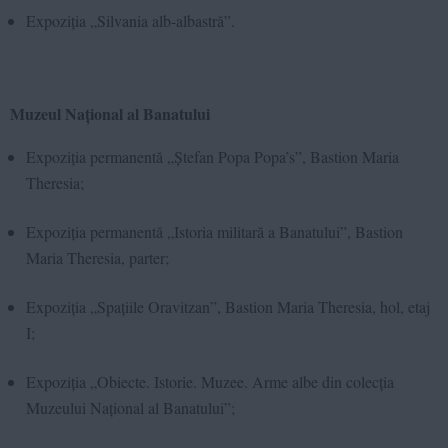
Expoziția „Silvania alb-albastră”.
Muzeul Național al Banatului
Expoziția permanentă „Ștefan Popa Popa’s”, Bastion Maria
Theresia;
Expoziția permanentă „Istoria militară a Banatului”, Bastion
Maria Theresia, parter;
Expoziția „Spațiile Oravitzan”, Bastion Maria Theresia, hol, etaj
I;
Expoziția „Obiecte. Istorie. Muzee. Arme albe din colecția
Muzeului Național al Banatului”;