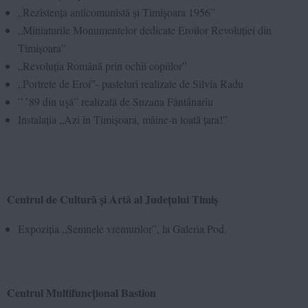
„Rezistența anticomunistă și Timișoara 1956”
„Miniaturile Monumentelor dedicate Eroilor Revoluției din
Timișoara”
„Revoluția Română prin ochii copiilor”
„Portrete de Eroi”- pasteluri realizate de Silvia Radu
” ’89 din uşă” realizată de Suzana Fântânariu
Instalația „Azi în Timișoara, mâine-n toată țara!”
Centrul de Cultură și Artă al Județului Timiș
Expoziția „Semnele vremurilor”, la Galeria Pod.
Centrul Multifuncțional Bastion