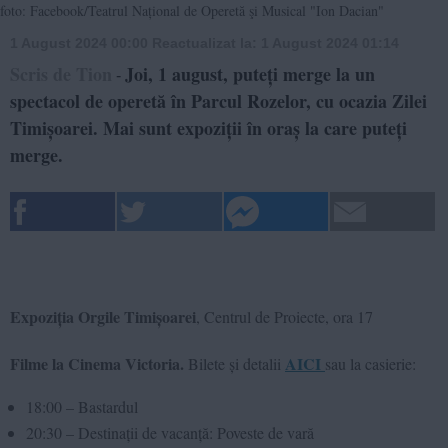
foto: Facebook/Teatrul Național de Operetă şi Musical "Ion Dacian"
1 August 2024 00:00
Reactualizat la:
1 August 2024 01:14
Scris de Tion
Joi, 1 august, puteți merge la un
-
spectacol de operetă în Parcul Rozelor, cu ocazia Zilei
Timișoarei. Mai sunt expoziții în oraș la care puteți
merge.
Expoziția Orgile Timișoarei
, Centrul de Proiecte, ora 17
Filme la Cinema Victoria.
AICI
Bilete și detalii
sau la casierie:
18:00 – Bastardul
20:30 – Destinații de vacanță: Poveste de vară