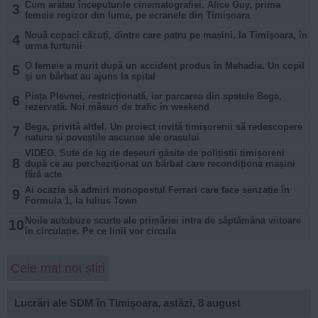
Cum arătau începuturile cinematografiei. Alice Guy, prima
3
femeie regizor din lume, pe ecranele din Timișoara
Nouă copaci căzuți, dintre care patru pe mașini, la Timișoara, în
4
urma furtunii
O femeie a murit după un accident produs în Mehadia. Un copil
5
și un bărbat au ajuns la spital
Piața Plevnei, restricționată, iar parcarea din spatele Bega,
6
rezervată. Noi măsuri de trafic în weekend
Bega, privită altfel. Un proiect invită timișorenii să redescopere
7
natura și poveștile ascunse ale orașului
VIDEO. Sute de kg de deșeuri găsite de polițiștii timișoreni
8
după ce au percheziționat un bărbat care recondiționa mașini
fără acte
Ai ocazia să admiri monopostul Ferrari care face senzație în
9
Formula 1, la Iulius Town
Noile autobuze scurte ale primăriei intra de săptămâna viitoare
10
în circulație. Pe ce linii vor circula
Cele mai noi știri
Lucrări ale SDM în Timișoara, astăzi, 8 august