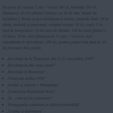
Program de vizitare: Luni – Vineri: 08-18, Sâmbătă: 10-18,
Duminică: 10-18 (ultimul vizitator: cu 30 de min. înainte de
închidere!). Bilete se pot achiziționa la intrare, prețurile fiind: 20 lei
adulți, studenți și pensionari -cetățeni români: 10 lei, copii: 5 lei,
taxă de fotografiere: 20 lei, taxă de filmare: 100 lei, taxă ghidaj (1-
10 pers): 50 lei, taxă ghidaj peste 11 pers: 7 lei/pers, taxă
consultanță de specialitate: 100 lei, pentru grupuri mai mari de 20
de persoane: foto gratuit.
„Revoluția de la Timișoara, din 15-22 decembrie 1989”
„Revoluția în alte orașe-martir”
„Revoluție în București”
„Timișoara anului 1990”
„Justiție și Adevăr = Manipulare”
„Cronologia Războiului Rece”
„Și…cum era în comunism? ”
„Propaganda comunistă și cultul personalității”
„Granița și deportarea”