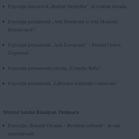
Expoziția interactivă „Bufetul Simțurilor”, în Galeria Arcada;
Expoziția permanentă „Artă Bănățeană și Artă Modernă
Românească”;
Expoziția permanentă „Artă Europeană” – Fondul Ormos
Zsigmond;
Expoziția permanentă colecția „Corneliu Baba”;
Expoziția permanentă „Laborator restaurare-conservare”.
Muzeul Satului Bănățean Timișoara
Expoziția „Banatul Otoman – Restituiri culturale”, în sala
expozițională.